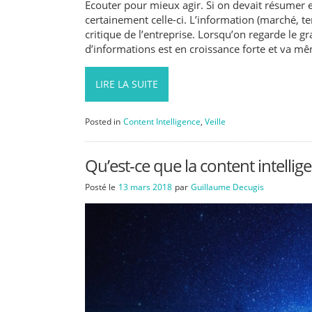
Ecouter pour mieux agir. Si on devait résumer en
certainement celle-ci. L’information (marché, t
critique de l’entreprise. Lorsqu’on regarde le g
d’informations est en croissance forte et va m
LIRE LA SUITE
Posted in
Content Intelligence
,
Veille
Qu’est-ce que la content intellig
Posté le
13 mars 2018
par
Guillaume Decugis