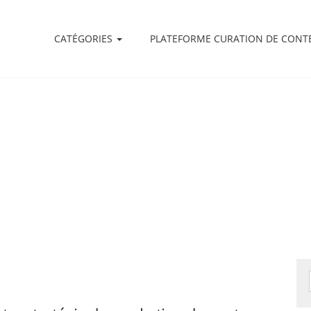
CATÉGORIES
PLATEFORME CURATION DE CONT
Le Blog expert du contenu
Comment engager vos audiences grâce au contenu