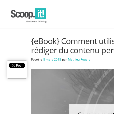
{eBook} Comment utili
rédiger du contenu per
Posté le
8 mars 2018
par
Mathieu Rouart