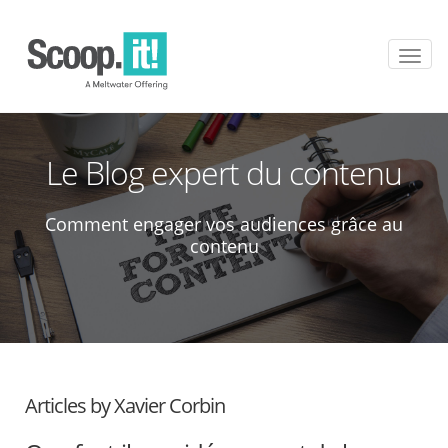
T
o
g
g
l
e
Le Blog expert du contenu
n
a
v
Comment engager vos audiences grâce au
i
contenu
g
a
t
i
o
n
Articles by Xavier Corbin