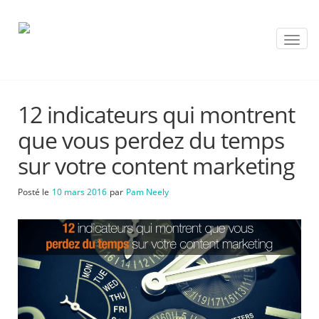
T
o
g
g
l
12 indicateurs qui montrent
e
n
que vous perdez du temps
a
v
sur votre content marketing
i
g
Posté le
10 mars 2016
par
Pam Neely
a
t
i
o
n