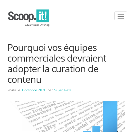
T
o
g
g
l
Pourquoi vos équipes
e
n
commerciales devraient
a
v
adopter la curation de
i
contenu
g
a
t
Posté le
1 octobre 2020
par
Sujan Patel
i
o
n