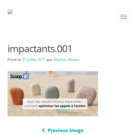
T
o
g
g
l
impactants.001
e
n
a
Posté le
31 juillet 2017
par
Mathieu Rouart
v
i
g
a
t
i
o
n
Previous image