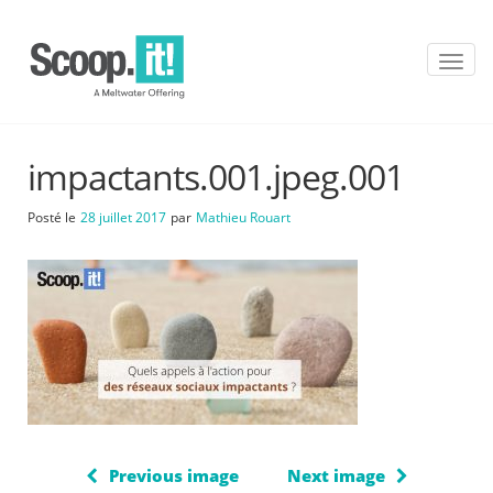
T
o
g
g
l
impactants.001.jpeg.001
e
n
a
Posté le
28 juillet 2017
par
Mathieu Rouart
v
i
g
a
t
i
o
n
Previous image
Next image