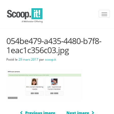
T
o
g
g
l
054be479-a435-4480-b7f8-
e
n
1eac1c356c03.jpg
a
v
Posté le
29 mars 2017
par
scoop.it
i
g
a
t
i
o
n
Previous image
Next image