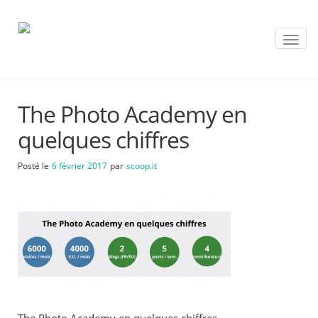
T
o
g
g
l
The Photo Academy en
e
n
quelques chiffres
a
v
Posté le
6 février 2017
par
scoop.it
i
g
a
t
i
o
n