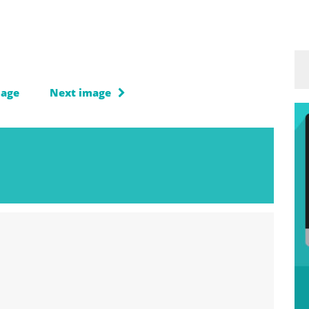
mage
Next image