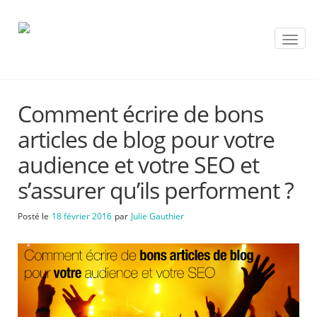
T
o
g
g
l
Comment écrire de bons
e
n
articles de blog pour votre
a
v
audience et votre SEO et
i
s’assurer qu’ils performent ?
g
a
t
Posté le
18 février 2016
par
Julie Gauthier
i
o
n