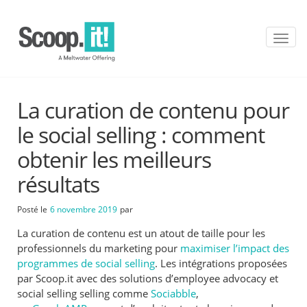
T
o
g
g
l
La curation de contenu pour
e
n
le social selling : comment
a
v
obtenir les meilleurs
i
résultats
g
a
t
Posté le
6 novembre 2019
par
i
o
La curation de contenu est un atout de taille pour les
n
professionnels du marketing pour
maximiser l’impact des
programmes de social selling
. Les intégrations proposées
par Scoop.it avec des solutions d’employee advocacy et
social selling selling comme
Sociabble
,