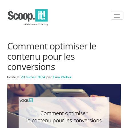
T
o
g
g
l
Comment optimiser le
e
n
contenu pour les
a
v
conversions
i
g
Posté le
29 février 2024
par
Irina Weber
a
t
i
o
n