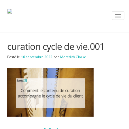
T
o
g
g
l
curation cycle de vie.001
e
n
a
Posté le
16 septembre 2022
par
Meredith Clarke
v
i
g
a
t
i
o
n