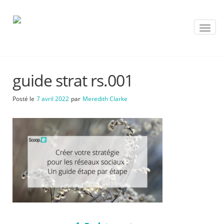
T
o
g
g
l
guide strat rs.001
e
n
a
Posté le
7 avril 2022
par
Meredith Clarke
v
i
g
a
t
i
o
n