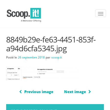
T
o
g
g
l
8849b29e-fe63-4451-853f-
e
n
a94d6cfa5345.jpg
a
v
Posté le
26 septembre 2018
par
scoop.it
i
g
a
t
i
o
n
Previous image
Next image