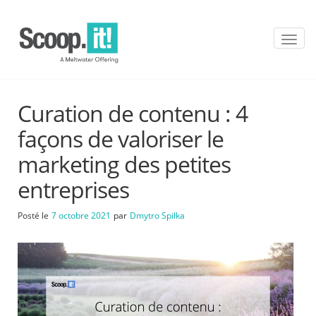
T
o
g
g
l
Curation de contenu : 4
e
n
façons de valoriser le
a
v
marketing des petites
i
entreprises
g
a
t
Posté le
7 octobre 2021
par
Dmytro Spilka
i
o
n