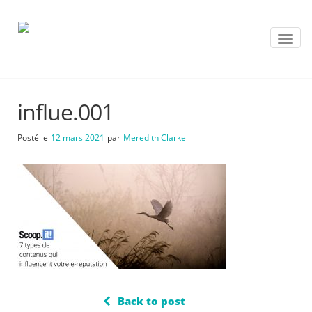
T
o
g
g
l
influe.001
e
n
a
Posté le
12 mars 2021
par
Meredith Clarke
v
i
g
a
t
i
o
n
Back to post