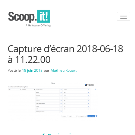
T
o
g
g
l
Capture d’écran 2018-06-18
e
n
à 11.22.00
a
v
Posté le
18 juin 2018
par
Mathieu Rouart
i
g
a
t
i
o
n