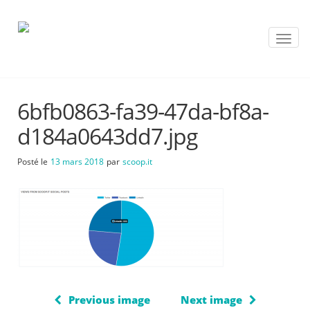
T
o
g
g
l
6bfb0863-fa39-47da-bf8a-
e
n
d184a0643dd7.jpg
a
v
Posté le
13 mars 2018
par
scoop.it
i
g
a
t
i
o
n
Previous image
Next image