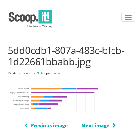
T
o
g
g
l
5dd0cdb1-807a-483c-bfcb-
e
n
1d22661bbabb.jpg
a
v
Posté le
6 mars 2018
par
scoop.it
i
g
a
t
i
o
n
Previous image
Next image