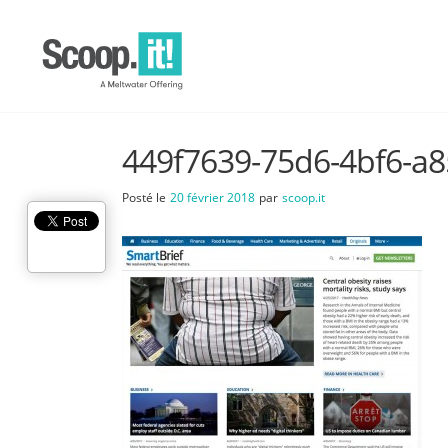
449f7639-75d6-4bf6-a
Posté le
20 février 2018
par
scoop.it