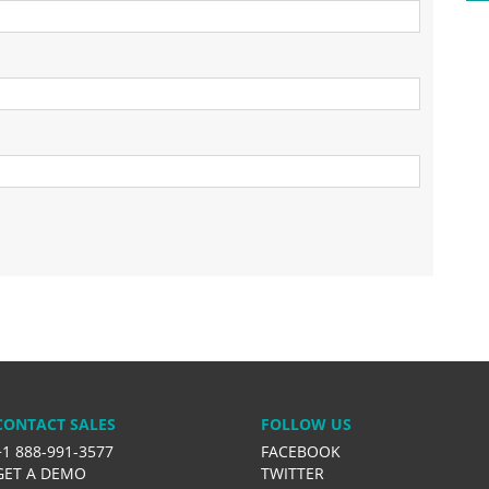
CONTACT SALES
FOLLOW US
+1 888-991-3577
FACEBOOK
GET A DEMO
TWITTER