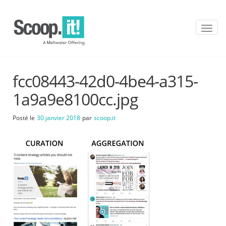
T
o
g
g
l
fcc08443-42d0-4be4-a315-
e
n
1a9a9e8100cc.jpg
a
v
Posté le
30 janvier 2018
par
scoop.it
i
g
a
t
i
o
n