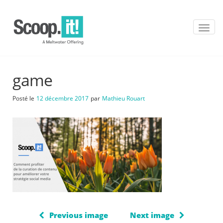
T
o
g
g
l
game
e
n
a
Posté le
12 décembre 2017
par
Mathieu Rouart
v
i
g
a
t
i
o
n
Previous image
Next image