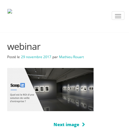
T
o
g
g
l
webinar
e
n
a
Posté le
29 novembre 2017
par
Mathieu Rouart
v
i
g
a
t
i
o
n
Next image