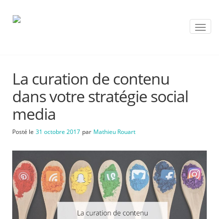
T
o
g
g
l
La curation de contenu
e
n
dans votre stratégie social
a
v
media
i
g
Posté le
31 octobre 2017
par
Mathieu Rouart
a
t
i
o
n