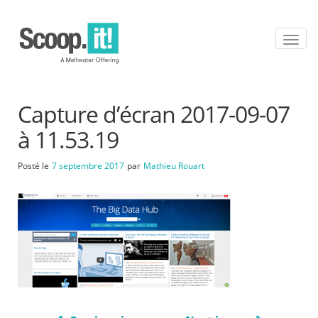
T
o
g
g
l
Capture d’écran 2017-09-07
e
n
à 11.53.19
a
v
Posté le
7 septembre 2017
par
Mathieu Rouart
i
g
a
t
i
o
n