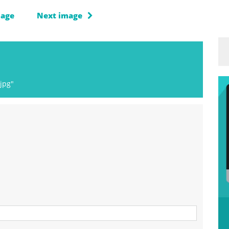
mage
Next image
jpg"