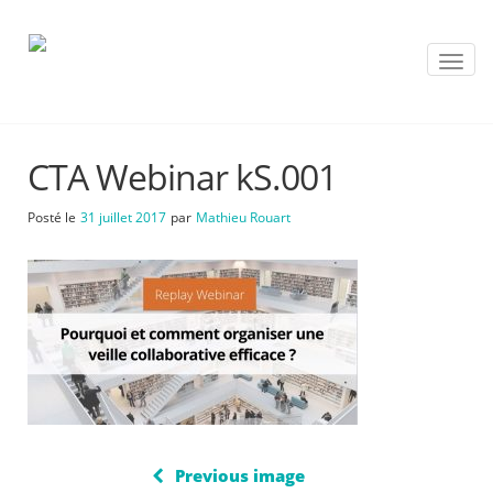
T
o
g
g
l
CTA Webinar kS.001
e
n
a
Posté le
31 juillet 2017
par
Mathieu Rouart
v
i
g
a
t
i
o
n
Previous image