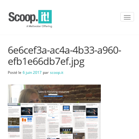
T
o
g
g
l
6e6cef3a-ac4a-4b33-a960-
e
n
efb1e66db7ef.jpg
a
v
Posté le
6 juin 2017
par
scoop.it
i
g
a
t
i
o
n