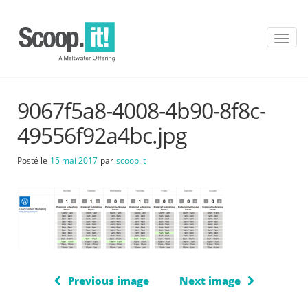
T
o
g
g
l
9067f5a8-4008-4b90-8f8c-
e
n
49556f92a4bc.jpg
a
v
Posté le
15 mai 2017
par
scoop.it
i
g
a
t
i
o
n
Previous image
Next image