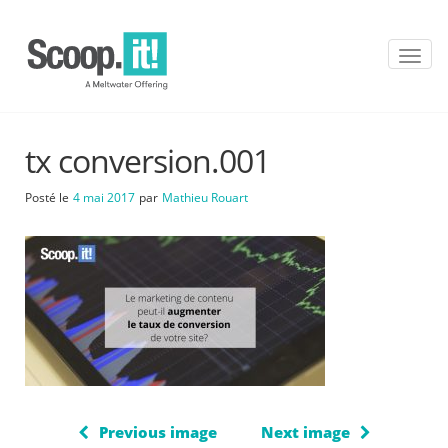
T
o
g
g
l
tx conversion.001
e
n
a
Posté le
4 mai 2017
par
Mathieu Rouart
v
i
g
a
t
i
o
n
Previous image
Next image