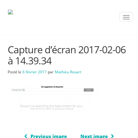
T
o
g
g
l
Capture d’écran 2017-02-06
e
n
à 14.39.34
a
v
Posté le
6 février 2017
par
Mathieu Rouart
i
g
a
t
i
o
n
Previous image
Next image