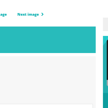
mage
Next image