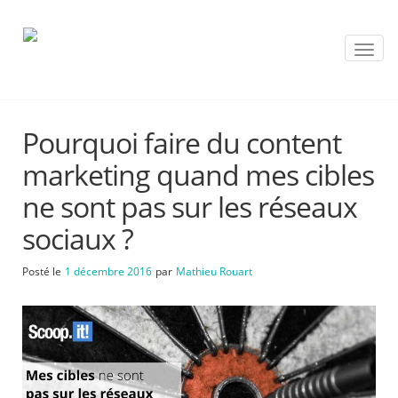
T
o
g
g
l
Pourquoi faire du content
e
n
marketing quand mes cibles
a
v
ne sont pas sur les réseaux
i
sociaux ?
g
a
t
Posté le
1 décembre 2016
par
Mathieu Rouart
i
o
n