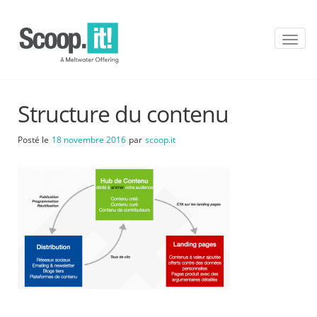
T
o
g
g
l
Structure du contenu
e
n
a
Posté le
18 novembre 2016
par
scoop.it
v
i
g
a
t
i
o
n