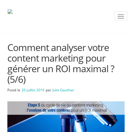
T
o
g
g
l
Comment analyser votre
e
n
content marketing pour
a
v
générer un ROI maximal ?
i
(5/6)
g
a
t
Posté le
26 juillet 2016
par
Julie Gauthier
i
o
n