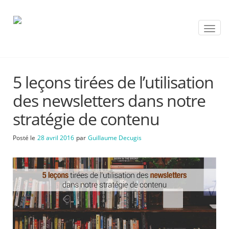
T
o
g
g
l
5 leçons tirées de l’utilisation
e
n
des newsletters dans notre
a
v
stratégie de contenu
i
g
Posté le
28 avril 2016
par
Guillaume Decugis
a
t
i
o
n