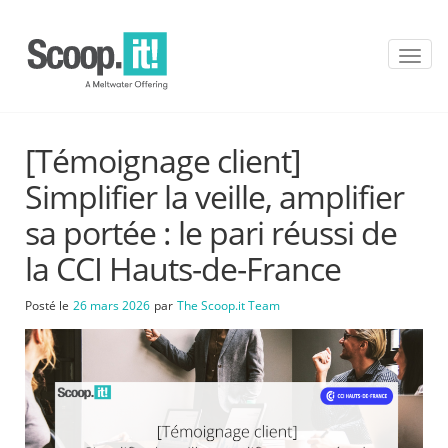
T
o
g
g
l
[Témoignage client]
e
n
Simplifier la veille, amplifier
a
v
sa portée : le pari réussi de
i
la CCI Hauts-de-France
g
a
t
Posté le
26 mars 2026
par
The Scoop.it Team
i
o
n