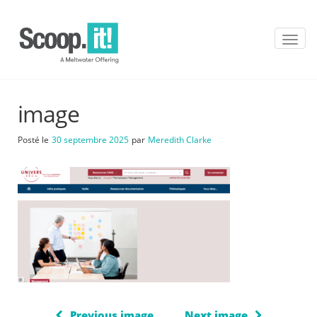
T
o
g
g
l
image
e
n
a
Posté le
30 septembre 2025
par
Meredith Clarke
v
i
g
a
t
i
o
n
Previous image
Next image