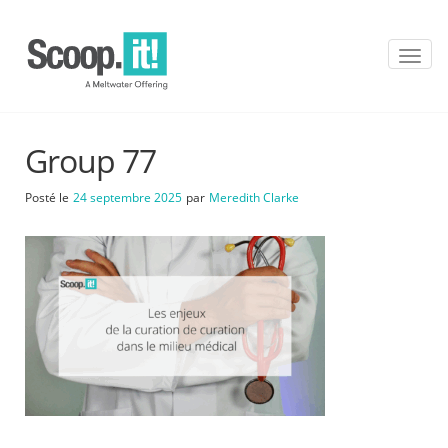
T
o
g
g
l
Group 77
e
n
a
Posté le
24 septembre 2025
par
Meredith Clarke
v
i
g
a
t
i
o
n