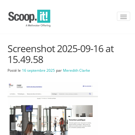
T
o
g
g
l
Screenshot 2025-09-16 at
e
n
15.49.58
a
v
Posté le
16 septembre 2025
par
Meredith Clarke
i
g
a
t
i
o
n