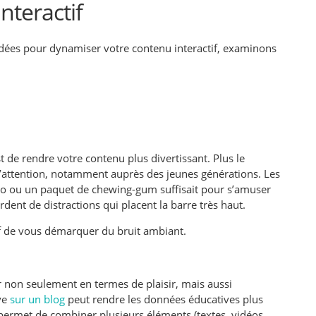
nteractif
dées pour dynamiser votre contenu interactif, examinons
st de rendre votre contenu plus divertissant. Plus le
e l’attention, notamment auprès des jeunes générations. Les
oyo ou un paquet de chewing-gum suffisait pour s’amuser
dent de distractions qui placent la barre très haut.
atif de vous démarquer du bruit ambiant.
r non seulement en termes de plaisir, mais aussi
ive
sur un blog
peut rendre les données éducatives plus
té permet de combiner plusieurs éléments (textes, vidéos,