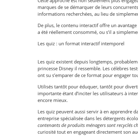
Cette approche est non seulement plus engagean
marques de se démarquer de leurs concurrents. 
informations recherchées, au lieu de simplement
De plus, le contenu interactif offre un avantag
a été réellement consommé, ou s’il a simplemen
Les quiz : un format interactif intemporel
Les quiz existent depuis longtemps, probablem
princesse Disney il ressemble. Les célèbres te
ont su s’emparer de ce format pour engager tou
Utilisés tantôt pour éduquer, tantôt pour diverti
importante étant d’inciter les utilisateurs à inte
encore mieux.
Les quiz peuvent aussi servir à en apprendre 
entreprise spécialisée dans les détergents éc
contenants de produits ménagers sont recyclés c
curiosité tout en engageant directement son aud