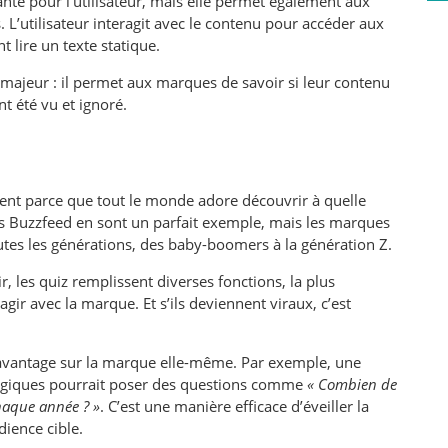
te pour l’utilisateur, mais elle permet également aux
L’utilisateur interagit avec le contenu pour accéder aux
 lire un texte statique.
e majeur : il permet aux marques de savoir si leur contenu
t été vu et ignoré.
ent parce que tout le monde adore découvrir à quelle
sts Buzzfeed en sont un parfait exemple, mais les marques
tes les générations, des baby-boomers à la génération Z.
r, les quiz remplissent diverses fonctions, la plus
ragir avec la marque. Et s’ils deviennent viraux, c’est
davantage sur la marque elle-même. Par exemple, une
ologiques pourrait poser des questions comme
« Combien de
haque année ? »
. C’est une manière efficace d’éveiller la
ience cible.