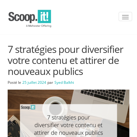
T
o
g
g
l
7 stratégies pour diversifier
e
n
votre contenu et attirer de
a
v
nouveaux publics
i
g
Posté le
25 juillet 2024
par
Syed Balkhi
a
t
i
o
n