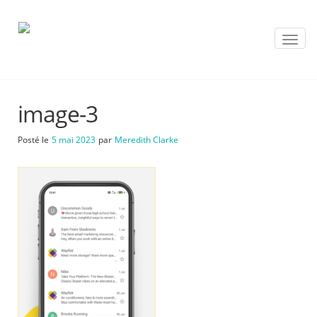
T
o
g
g
l
image-3
e
n
a
Posté le
5 mai 2023
par
Meredith Clarke
v
i
g
a
t
i
o
n