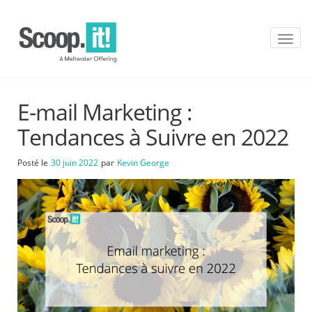
T
o
g
g
l
E-mail Marketing :
e
n
Tendances à Suivre en 2022
a
v
Posté le
30 juin 2022
par
Kevin George
i
g
a
t
i
o
n