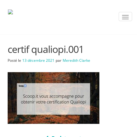
T
o
g
g
l
certif qualiopi.001
e
n
a
Posté le
13 décembre 2021
par
Meredith Clarke
v
i
g
a
t
i
o
n